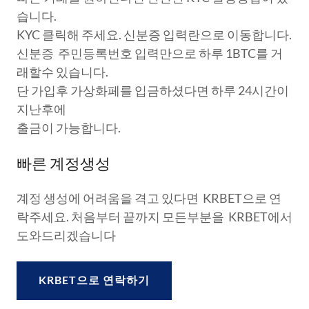
습니다.
KYC 클릭해 주세요. 신분증 입력란으로 이동합니다.
신분증 주민등록번호 입력만으로 하루 1BTC를 거
래할수 있습니다.
단 가입후 가상화페를 입금하셨다면 하루 24시간이
지난후에
출금이 가능합니다.
빠른 계정생성
계정 생성에 어려움을 격고 있다면 KRBET으로 연
락주세요. 처음부터 끝까지 모든부분을 KRBET에서
도와드리겠습니다
KRBET으로 연락하기