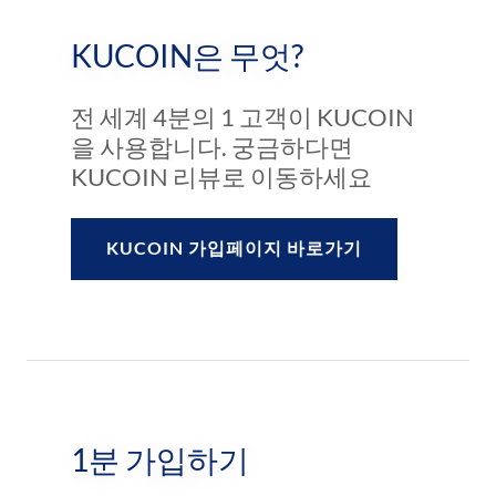
KUCOIN은 무엇?
전 세계 4분의 1 고객이 KUCOIN
을 사용합니다. 궁금하다면
KUCOIN 리뷰로 이동하세요
KUCOIN 가입페이지 바로가기
1분 가입하기