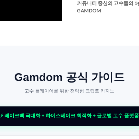
커뮤니티 중심의 고수들의 1
GAMDOM