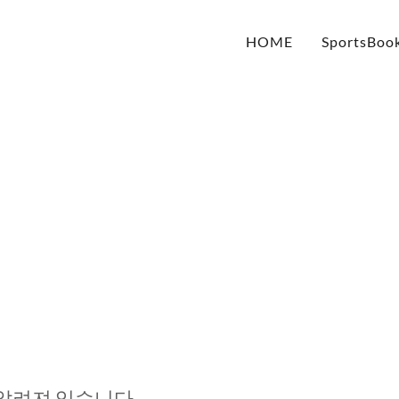
HOME
SportsBoo
알려져 있습니다.